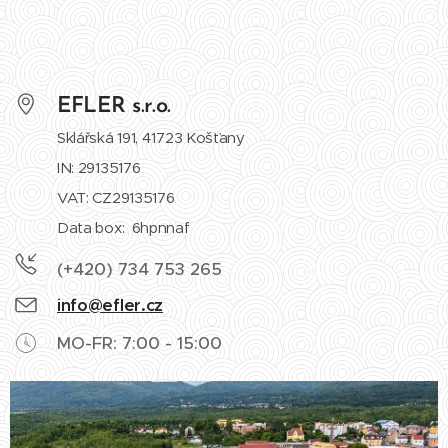
EFLER s.r.o.
Sklářská 191, 41723 Košťany
IN: 29135176
VAT: CZ29135176
Data box: 6hpnnaf
(+420) 734 753 265
info@efler.cz
MO-FR: 7:00 - 15:00