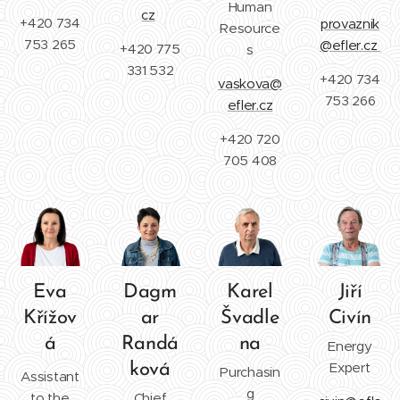
Human
cz
+420 734
provaznik
Resource
753 265
@efler.cz
+420 775
s
331 532
+420 734
vaskova@
753 266
efler.cz
+420 720
705 408
Eva
Dagm
Karel
Jiří
Křížov
ar
Švadle
Civín
á
Randá
na
Energy
Expert
ková
Purchasin
Assistant
g
to the
Chief