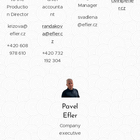
civin@efle
Manager
Productio
accounta
r.cz
n Director
nt
svadlena
@efler.cz
krizova@
randakov
efler.cz
a@efler.c
z
+420 608
978 610
+420 732
192 304
Pavel
Efler
Company
executive