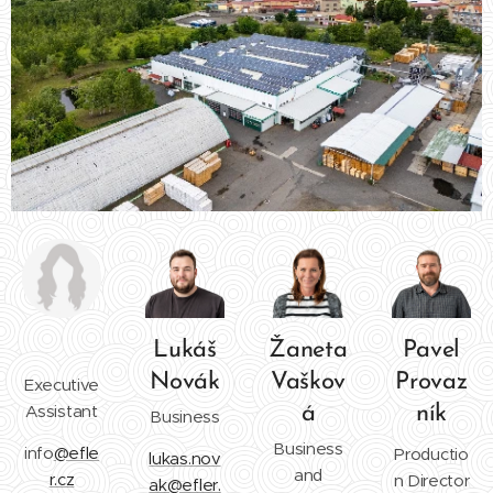
Lukáš
Žaneta
Pavel
Novák
Vaškov
Provaz
Executive
Assistant
á
ník
Business
Business
info
@efle
Productio
lukas.nov
and
r.cz
n Director
ak@efler.