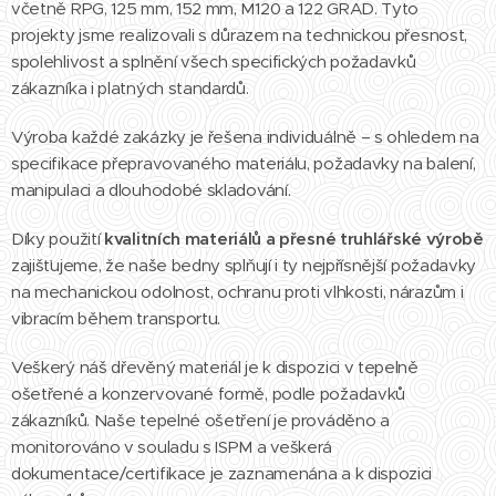
včetně RPG, 125 mm, 152 mm, M120 a 122 GRAD. Tyto
projekty jsme realizovali s důrazem na technickou přesnost,
spolehlivost a splnění všech specifických požadavků
zákazníka i platných standardů.
Výroba každé zakázky je řešena individuálně – s ohledem na
specifikace přepravovaného materiálu, požadavky na balení,
manipulaci a dlouhodobé skladování.
Díky použití
kvalitních materiálů a přesné truhlářské výrobě
zajišťujeme, že naše bedny splňují i ty nejpřísnější požadavky
na mechanickou odolnost, ochranu proti vlhkosti, nárazům i
vibracím během transportu.
Veškerý náš dřevěný materiál je k dispozici v tepelně
ošetřené a konzervované formě, podle požadavků
zákazníků. Naše tepelné ošetření je prováděno a
monitorováno v souladu s ISPM a veškerá
dokumentace/certifikace je zaznamenána a k dispozici